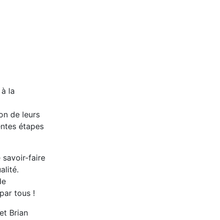
 à la
on de leurs
entes étapes
 savoir-faire
alité.
de
par tous !
et Brian