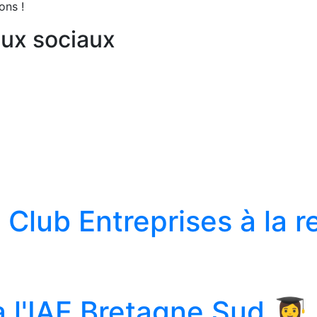
ons !
aux sociaux
lub Entreprises à la r
l'IAE Bretagne Sud 👩‍🎓